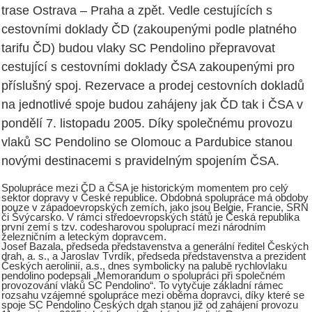
trase Ostrava – Praha a zpět. Vedle cestujících s
cestovními doklady ČD (zakoupenými podle platného
tarifu ČD) budou vlaky SC Pendolino přepravovat
cestující s cestovními doklady ČSA zakoupenými pro
příslušný spoj. Rezervace a prodej cestovních dokladů
na jednotlivé spoje budou zahájeny jak ČD tak i ČSA v
pondělí 7. listopadu 2005. Díky společnému provozu
vlaků SC Pendolino se Olomouc a Pardubice stanou
novými destinacemi s pravidelným spojením ČSA.
Spolupráce mezi ČD a ČSA je historickým momentem pro celý
sektor dopravy v České republice. Obdobná spolupráce má obdoby
pouze v západoevropských zemích, jako jsou Belgie, Francie, SRN
či Švýcarsko. V rámci středoevropských států je Česká republika
první zemí s tzv. codesharovou spoluprací mezi národním
železničním a leteckým dopravcem.
Josef Bazala, předseda představenstva a generální ředitel Českých
drah, a. s., a Jaroslav Tvrdík, předseda představenstva a prezident
Českých aerolinií, a.s., dnes symbolicky na palubě rychlovlaku
pendolino podepsali „Memorandum o spolupráci při společném
provozování vlaků SC Pendolino“. To vytyčuje základní rámec
rozsahu vzájemné spolupráce mezi oběma dopravci, díky které se
spoje SC Pendolino Českých drah stanou již od zahájení provozu