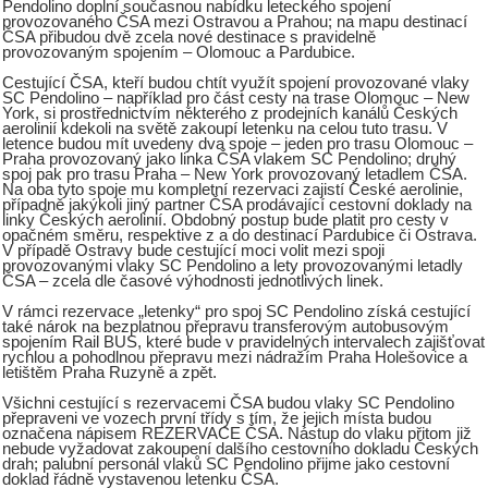
Pendolino doplní současnou nabídku leteckého spojení
provozovaného ČSA mezi Ostravou a Prahou; na mapu destinací
ČSA přibudou dvě zcela nové destinace s pravidelně
provozovaným spojením – Olomouc a Pardubice.
Cestující ČSA, kteří budou chtít využít spojení provozované vlaky
SC Pendolino – například pro část cesty na trase Olomouc – New
York, si prostřednictvím některého z prodejních kanálů Českých
aerolinií kdekoli na světě zakoupí letenku na celou tuto trasu. V
letence budou mít uvedeny dva spoje – jeden pro trasu Olomouc –
Praha provozovaný jako linka ČSA vlakem SC Pendolino; druhý
spoj pak pro trasu Praha – New York provozovaný letadlem ČSA.
Na oba tyto spoje mu kompletní rezervaci zajistí České aerolinie,
případně jakýkoli jiný partner ČSA prodávající cestovní doklady na
linky Českých aerolinií. Obdobný postup bude platit pro cesty v
opačném směru, respektive z a do destinací Pardubice či Ostrava.
V případě Ostravy bude cestující moci volit mezi spoji
provozovanými vlaky SC Pendolino a lety provozovanými letadly
ČSA – zcela dle časové výhodnosti jednotlivých linek.
V rámci rezervace „letenky“ pro spoj SC Pendolino získá cestující
také nárok na bezplatnou přepravu transferovým autobusovým
spojením Rail BUS, které bude v pravidelných intervalech zajišťovat
rychlou a pohodlnou přepravu mezi nádražím Praha Holešovice a
letištěm Praha Ruzyně a zpět.
Všichni cestující s rezervacemi ČSA budou vlaky SC Pendolino
přepraveni ve vozech první třídy s tím, že jejich místa budou
označena nápisem REZERVACE ČSA. Nástup do vlaku přitom již
nebude vyžadovat zakoupení dalšího cestovního dokladu Českých
drah; palubní personál vlaků SC Pendolino přijme jako cestovní
doklad řádně vystavenou letenku ČSA.