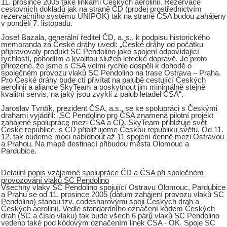
11. prosince 2005 také linkami Českých aerolinií. Rezervace
cestovních dokladů jak na straně ČD (prodej prostřednictvím
rezervačního systému UNIPOK) tak na straně ČSA budou zahájeny
v pondělí 7. listopadu.
Josef Bazala, generální ředitel ČD, a. s., k podpisu historického
memoranda za České dráhy uvedl: „České dráhy od počátku
připravovaly produkt SC Pendolino jako spojení odpovídající
rychlostí, pohodlím a kvalitou služeb letecké dopravě. Je proto
přirozené, že jsme s ČSA velmi rychle dospěli k dohodě o
společném provozu vlaků SC Pendolino na trase Ostrava – Praha.
Pro České dráhy bude ctí přivítat na palubě cestující Českých
aerolinií a aliance SkyTeam a poskytnout jim minimálně stejně
kvalitní servis, na jaký jsou zvyklí z palub letadel ČSA“.
Jaroslav Tvrdík, prezident ČSA, a.s., se ke spolupráci s Českými
drahami vyjádřil: „SC Pendolino pro ČSA znamená pilotní projekt
zahájené spolupráce mezi ČSA a ČD. SkyTeam přibližuje svět
České republice, s ČD přibližujeme Českou republiku světu. Od 11.
12. tak budeme moci nabídnout až 11 spojení denně mezi Ostravou
a Prahou. Na mapě destinací přibudou města Olomouc a
Pardubice.
Detailní popis vzájemné spolupráce ČD a ČSA při společném
provozování vlaků SC Pendolino
Všechny vlaky SC Pendolino spojující Ostravu Olomouc, Pardubice
a Prahu se od 11. prosince 2005 (datum zahájení provozu vlaků SC
Pendolino) stanou tzv. codesharovými spoji Českých drah a
Českých aerolinií. Vedle standardního označení kódem Českých
drah (SC a číslo vlaku) tak bude všech 6 párů vlaků SC Pendolino
vedeno také pod kódovým označením linek ČSA - OK. Spoje SC