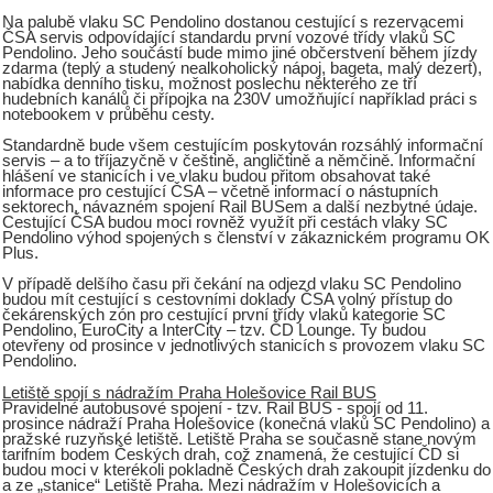
Na palubě vlaku SC Pendolino dostanou cestující s rezervacemi
ČSA servis odpovídající standardu první vozové třídy vlaků SC
Pendolino. Jeho součástí bude mimo jiné občerstvení během jízdy
zdarma (teplý a studený nealkoholický nápoj, bageta, malý dezert),
nabídka denního tisku, možnost poslechu některého ze tří
hudebních kanálů či přípojka na 230V umožňující například práci s
notebookem v průběhu cesty.
Standardně bude všem cestujícím poskytován rozsáhlý informační
servis – a to tříjazyčně v češtině, angličtině a němčině. Informační
hlášení ve stanicích i ve vlaku budou přitom obsahovat také
informace pro cestující ČSA – včetně informací o nástupních
sektorech, návazném spojení Rail BUSem a další nezbytné údaje.
Cestující ČSA budou moci rovněž využít při cestách vlaky SC
Pendolino výhod spojených s členství v zákaznickém programu OK
Plus.
V případě delšího času při čekání na odjezd vlaku SC Pendolino
budou mít cestující s cestovními doklady ČSA volný přístup do
čekárenských zón pro cestující první třídy vlaků kategorie SC
Pendolino, EuroCity a InterCity – tzv. ČD Lounge. Ty budou
otevřeny od prosince v jednotlivých stanicích s provozem vlaku SC
Pendolino.
Letiště spojí s nádražím Praha Holešovice Rail BUS
Pravidelné autobusové spojení - tzv. Rail BUS - spojí od 11.
prosince nádraží Praha Holešovice (konečná vlaků SC Pendolino) a
pražské ruzyňské letiště. Letiště Praha se současně stane novým
tarifním bodem Českých drah, což znamená, že cestující ČD si
budou moci v kterékoli pokladně Českých drah zakoupit jízdenku do
a ze „stanice“ Letiště Praha. Mezi nádražím v Holešovicích a