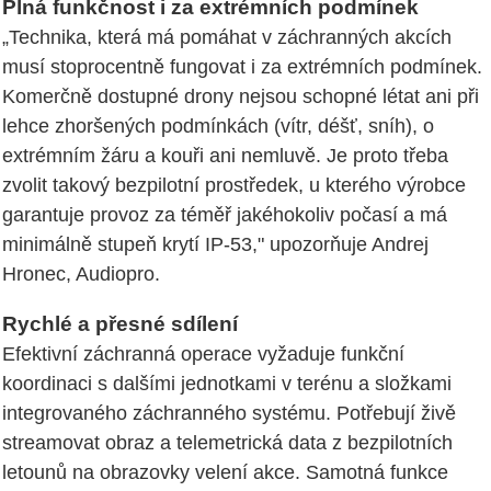
Plná funkčnost i za extrémních podmínek
„Technika, která má pomáhat v záchranných akcích
musí stoprocentně fungovat i za extrémních podmínek.
Komerčně dostupné drony nejsou schopné létat ani při
lehce zhoršených podmínkách (vítr, déšť, sníh), o
extrémním žáru a kouři ani nemluvě. Je proto třeba
zvolit takový bezpilotní prostředek, u kterého výrobce
garantuje provoz za téměř jakéhokoliv počasí a má
minimálně stupeň krytí IP-53," upozorňuje Andrej
Hronec, Audiopro.
Rychlé a přesné sdílení
Efektivní záchranná operace vyžaduje funkční
koordinaci s dalšími jednotkami v terénu a složkami
integrovaného záchranného systému. Potřebují živě
streamovat obraz a telemetrická data z bezpilotních
letounů na obrazovky velení akce. Samotná funkce