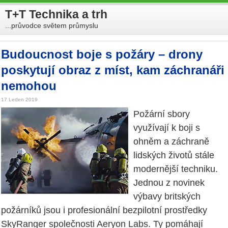
T+T Technika a trh
...průvodce světem průmyslu
Budoucnost boje s požáry – drony
poskytují obraz z míst, kam záchranáři
nemohou
17 Leden 2019
Požární sbory
využívají k boji s
ohněm a záchraně
lidských životů stále
modernější techniku.
Jednou z novinek
výbavy britských
požárníků jsou i profesionální bezpilotní prostředky
SkyRanger společnosti Aeryon Labs. Ty pomáhají