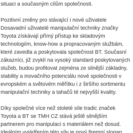
situaci a současným cílům společnosti.
Pozitivní změny pro stávající i nové uživatele
Dosavadní uživatelé manipulační techniky značky
Toyota získávají přímý přístup ke skladovým
technologiím, know-how a propracovaným službám,
které zavedla a poskytovala společnost BT. Současní
zákazníci, již zvyklí na vysoký standard poskytovaných
služeb, budou profitovat zejména ze silnější základny,
stability a inovačního potenciálu nové společnosti v
evropském a světovém měřítku i z širšího sortimentu
manipulační techniky a tahačů té nejvyšší kvality.
Díky společné více než stoleté síle tradic značek
Toyota a BT se TMH CZ stává ještě silnějším
partnerem pro manipulaci s materiálem než dosud.
Ideálním vyjádřením této síly je nový firemní slogan