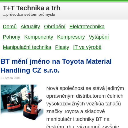
T+T Technika a trh
...průvodce světem průmyslu
Domů
Aktuality
Obrábění
Elektrotechnika
Pohony
Komponenty
Kompresory
Vytápění
Manipulační technika
Plasty
IT ve výrobě
BT mění jméno na Toyota Material
Handling CZ s.r.o.
21 Srpen 2008
Nová společnost se stává jediným
oprávněným distributorem čelních
vysokozdvižných vozíkůa tahačů
značky Toyota a skladové
manipulační techniky BT na
českém trhu, významně zvyšuje