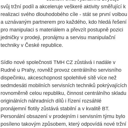
svůj tržní podíl a akceleruje veškeré aktivity směřující k
realizaci svého dlouhodobého cíle - stát se první volbou
a uznávaným partnerem pro každého, kdo hledá řešení
pro manipulaci s materiálem a převzít postupně pozici
jedničky v prodeji, pronájmu a servisu manipulační
techniky v České republice.
Sídlo nové společnosti TMH CZ zůstává i nadále v
Rudné u Prahy, rovněž provoz centrálního servisního
dispečinku, akceschopnost spolehlivé sítě více než
sedmdesáti mobilních servisních techniků pokrývajících
rovnoměrně celou republiku, činnost centrálního skladu
originálních náhradních dílů i řízení rozsáhlé
pronájemní flotily zůstává stabilní a v kvalitě BT.
Personální obsazení v prodejním i servisním týmu bylo
posíleno takovým způsobem, který odpovídá nové tržní