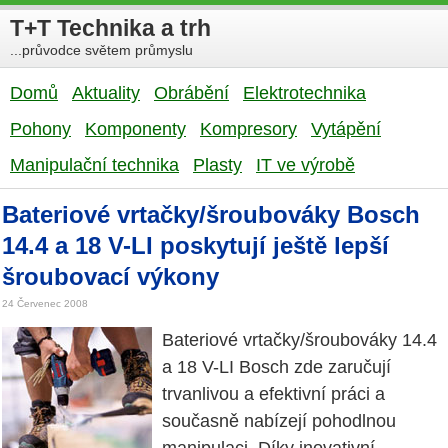
T+T Technika a trh
...průvodce světem průmyslu
Domů
Aktuality
Obrábění
Elektrotechnika
Pohony
Komponenty
Kompresory
Vytápění
Manipulační technika
Plasty
IT ve výrobě
Bateriové vrtačky/šroubováky Bosch
14.4 a 18 V-LI poskytují ještě lepší
šroubovací výkony
24 Červenec 2008
Bateriové vrtačky/šroubováky 14.4
a 18 V-LI Bosch zde zaručují
trvanlivou a efektivní práci a
současně nabízejí pohodlnou