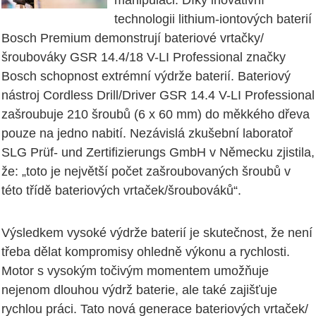
manipulaci. Díky inovativní
technologii lithium-iontových baterií
Bosch Premium demonstrují bateriové vrtačky/
šroubováky GSR 14.4/18 V-LI Professional značky
Bosch schopnost extrémní výdrže baterií. Bateriový
nástroj Cordless Drill/Driver GSR 14.4 V-LI Professional
zašroubuje 210 šroubů (6 x 60 mm) do měkkého dřeva
pouze na jedno nabití. Nezávislá zkušební laboratoř
SLG Prüf- und Zertifizierungs GmbH v Německu zjistila,
že: „toto je největší počet zašroubovaných šroubů v
této třídě bateriových vrtaček/šroubováků“.
Výsledkem vysoké výdrže baterií je skutečnost, že není
třeba dělat kompromisy ohledně výkonu a rychlosti.
Motor s vysokým točivým momentem umožňuje
nejenom dlouhou výdrž baterie, ale také zajišťuje
rychlou práci. Tato nová generace bateriových vrtaček/