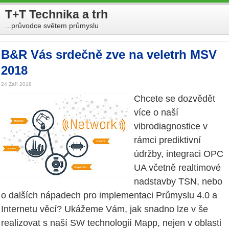
T+T Technika a trh
...průvodce světem průmyslu
B&R Vás srdečně zve na veletrh MSV
2018
24 Září 2018
Chcete se dozvědět
více o naší
vibrodiagnostice v
rámci prediktivní
údržby, integraci OPC
UA včetně realtimové
nadstavby TSN, nebo
o dalších nápadech pro implementaci Průmyslu 4.0 a
Internetu věcí? Ukážeme Vám, jak snadno lze v še
realizovat s naší SW technologií Mapp, nejen v oblasti