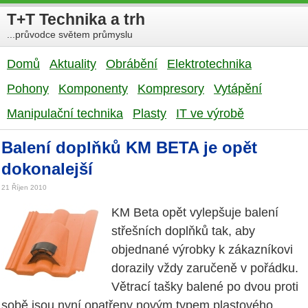
T+T Technika a trh
...průvodce světem průmyslu
Domů
Aktuality
Obrábění
Elektrotechnika
Pohony
Komponenty
Kompresory
Vytápění
Manipulační technika
Plasty
IT ve výrobě
Balení doplňků KM BETA je opět
dokonalejší
21 Říjen 2010
KM Beta opět vylepšuje balení
střešních doplňků tak, aby
objednané výrobky k zákazníkovi
dorazily vždy zaručeně v pořádku.
Větrací tašky balené po dvou proti
sobě jsou nyní opatřeny novým typem plastového