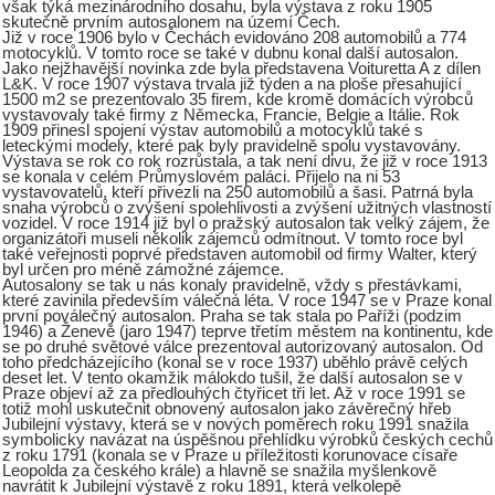
však týká mezinárodního dosahu, byla výstava z roku 1905
skutečně prvním autosalonem na území Čech.
Již v roce 1906 bylo v Čechách evidováno 208 automobilů a 774
motocyklů. V tomto roce se také v dubnu konal další autosalon.
Jako nejžhavější novinka zde byla představena Voituretta A z dílen
L&K. V roce 1907 výstava trvala již týden a na ploše přesahující
1500 m2 se prezentovalo 35 firem, kde kromě domácích výrobců
vystavovaly také firmy z Německa, Francie, Belgie a Itálie. Rok
1909 přinesl spojení výstav automobilů a motocyklů také s
leteckými modely, které pak byly pravidelně spolu vystavovány.
Výstava se rok co rok rozrůstala, a tak není divu, že již v roce 1913
se konala v celém Průmyslovém paláci. Přijelo na ni 53
vystavovatelů, kteří přivezli na 250 automobilů a šasi. Patrná byla
snaha výrobců o zvýšení spolehlivosti a zvýšení užitných vlastností
vozidel. V roce 1914 již byl o pražský autosalon tak velký zájem, že
organizátoři museli několik zájemců odmítnout. V tomto roce byl
také veřejnosti poprvé představen automobil od firmy Walter, který
byl určen pro méně zámožné zájemce.
Autosalony se tak u nás konaly pravidelně, vždy s přestávkami,
které zavinila především válečná léta. V roce 1947 se v Praze konal
první poválečný autosalon. Praha se tak stala po Paříži (podzim
1946) a Ženevě (jaro 1947) teprve třetím městem na kontinentu, kde
se po druhé světové válce prezentoval autorizovaný autosalon. Od
toho předcházejícího (konal se v roce 1937) uběhlo právě celých
deset let. V tento okamžik málokdo tušil, že další autosalon se v
Praze objeví až za předlouhých čtyřicet tři let. Až v roce 1991 se
totiž mohl uskutečnit obnovený autosalon jako závěrečný hřeb
Jubilejní výstavy, která se v nových poměrech roku 1991 snažila
symbolicky navázat na úspěšnou přehlídku výrobků českých cechů
z roku 1791 (konala se v Praze u příležitosti korunovace císaře
Leopolda za českého krále) a hlavně se snažila myšlenkově
navrátit k Jubilejní výstavě z roku 1891, která velkolepě