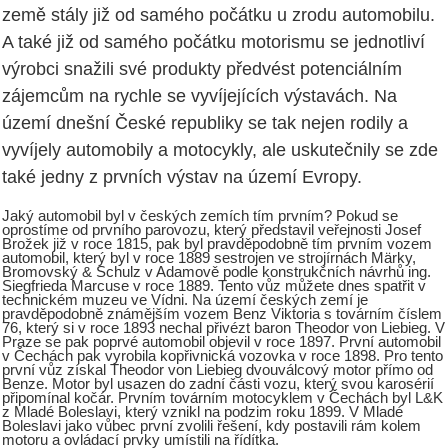
země stály již od samého počátku u zrodu automobilu.
A také již od samého počátku motorismu se jednotliví
výrobci snažili své produkty předvést potenciálním
zájemcům na rychle se vyvíjejících výstavách. Na
území dnešní České republiky se tak nejen rodily a
vyvíjely automobily a motocykly, ale uskutečnily se zde
také jedny z prvních výstav na území Evropy.
Jaký automobil byl v českých zemích tím prvním? Pokud se
oprostíme od prvního parovozu, který představil veřejnosti Josef
Brožek již v roce 1815, pak byl pravděpodobně tím prvním vozem
automobil, který byl v roce 1889 sestrojen ve strojírnách Märky,
Bromovský & Schulz v Adamově podle konstrukčních návrhů ing.
Siegfrieda Marcuse v roce 1889. Tento vůz můžete dnes spatřit v
technickém muzeu ve Vídni. Na území českých zemí je
pravděpodobně známějším vozem Benz Viktoria s továrním číslem
76, který si v roce 1893 nechal přivézt baron Theodor von Liebieg. V
Praze se pak poprvé automobil objevil v roce 1897. První automobil
v Čechách pak vyrobila kopřivnická vozovka v roce 1898. Pro tento
první vůz získal Theodor von Liebieg dvouválcový motor přímo od
Benze. Motor byl usazen do zadní části vozu, který svou karosérií
připomínal kočár. Prvním továrním motocyklem v Čechách byl L&K
z Mladé Boleslavi, který vznikl na podzim roku 1899. V Mladé
Boleslavi jako vůbec první zvolili řešení, kdy postavili rám kolem
motoru a ovládací prvky umístili na řídítka.