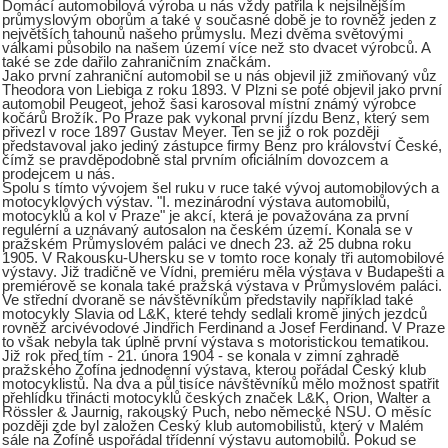
Domácí automobilová výroba u nás vždy patřila k nejsilnějším
průmyslovým oborům a také v současné době je to rovněž jeden z
největších tahounů našeho průmyslu. Mezi dvěma světovými
válkami působilo na našem území více než sto dvacet výrobců. A
také se zde dařilo zahraničním značkám.
Jako první zahraniční automobil se u nás objevil již zmiňovaný vůz
Theodora von Liebiga z roku 1893. V Plzni se poté objevil jako první
automobil Peugeot, jehož šasi karosoval místní známý výrobce
kočárů Brožík. Po Praze pak vykonal první jízdu Benz, který sem
přivezl v roce 1897 Gustav Meyer. Ten se již o rok později
představoval jako jediný zástupce firmy Benz pro království České,
čímž se pravděpodobně stal prvním oficiálním dovozcem a
prodejcem u nás.
Spolu s tímto vývojem šel ruku v ruce také vývoj automobilových a
motocyklových výstav. "I. mezinárodní výstava automobilů,
motocyklů a kol v Praze" je akcí, která je považována za první
regulérní a uznávaný autosalon na českém území. Konala se v
pražském Průmyslovém paláci ve dnech 23. až 25 dubna roku
1905. V Rakousku-Uhersku se v tomto roce konaly tři automobilové
výstavy. Již tradičně ve Vídni, premiéru měla výstava v Budapešti a
premiérově se konala také pražská výstava v Průmyslovém paláci.
Ve střední dvoraně se návštěvníkům představily například také
motocykly Slavia od L&K, které tehdy sedlali kromě jiných jezdců
rovněž arcivévodové Jindřich Ferdinand a Josef Ferdinand. V Praze
to však nebyla tak úplně první výstava s motoristickou tematikou.
Již rok před tím - 21. února 1904 - se konala v zimní zahradě
pražského Žofína jednodenní výstava, kterou pořádal Český klub
motocyklistů. Na dva a půl tisíce návštěvníků mělo možnost spatřit
přehlídku třinácti motocyklů českých značek L&K, Orion, Walter a
Rössler & Jaurnig, rakouský Puch, nebo německé NSU. O měsíc
později zde byl založen Český klub automobilistů, který v Malém
sále na Žofíně uspořádal třídenní výstavu automobilů. Pokud se