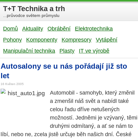
T+T Technika a trh
...průvodce světem průmyslu
Domů
Aktuality
Obrábění
Elektrotechnika
Pohony
Komponenty
Kompresory
Vytápění
Manipulační technika
Plasty
IT ve výrobě
Autosalony se u nás pořádají již sto
let
16 Květen 2005
Automobil - samohyb, který změnil
a zmenšil náš svět a nabídl také
celou řadu dříve netušených
možností. Jedněmi je vzývaný, těmi
druhými odmítaný, a ať se nám to
líbí, nebo ne, zcela jistě určuje běh našich dní. České