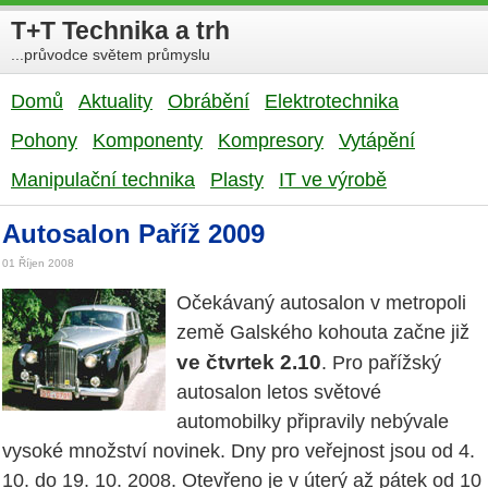
T+T Technika a trh
...průvodce světem průmyslu
Domů
Aktuality
Obrábění
Elektrotechnika
Pohony
Komponenty
Kompresory
Vytápění
Manipulační technika
Plasty
IT ve výrobě
Autosalon Paříž 2009
01 Říjen 2008
Očekávaný autosalon v metropoli
země Galského kohouta začne již
ve čtvrtek 2.10
. Pro pařížský
autosalon letos světové
automobilky připravily nebývale
vysoké množství novinek. Dny pro veřejnost jsou od 4.
10. do 19. 10. 2008. Otevřeno je v úterý až pátek od 10