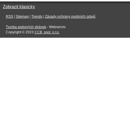
Zobrazit klasicky
RSS
|
Sitemap
|
Trends
|
Zásady ochrany osobních údajů
Tvorba webových stránek
- Webservis
Copyright © 2023
CCB, spol. s r.o.