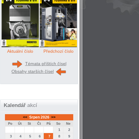
Aktuální číslo
Předchozí číslo
Témata příštích čísel
Obsahy starších čísel
Kalendář
akcí
<<
Srpen 2026
>>
Po
Út
St
Čt
Pá
So
Ne
1
2
3
4
5
6
7
8
9