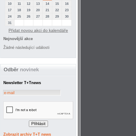
10
11
12
13
14
15
16
17
18
19
20
21
22
23
24
25
26
27
28
29
30
31
Přidat novou akci do kalendáře
Nejnovější akce
Žádné následující události
Odběr
novinek
Newsletter T+Tnews
Zobrazit archiv T+T news