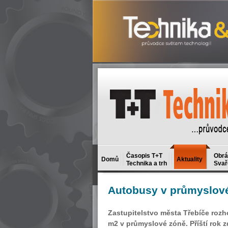
Časopis T+T
Obrá
Domů
Aktuality
Technika a trh
Svař
Autobusy
v průmyslov
Zastupitelstvo města Třebíče roz
m2 v průmyslové zóně. Příští rok