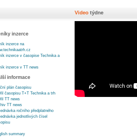
Video
týdne
níky inzerce
ík inzerce na
.technikaatrh.cz
ík inzerce v časopise Technika a
ík inzerce v TT news
lší informace
ční plán časopisu
fil časopisu T+T Technika a trh
fil TT news
chiv TT news
ednávka ročního předplatného
ednávka jednotlivých čísel
sopisu
glish summary