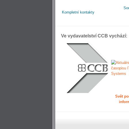
So
Kompletní kontakty
Ve vydavatelství CCB vychází:
Svět po
infor