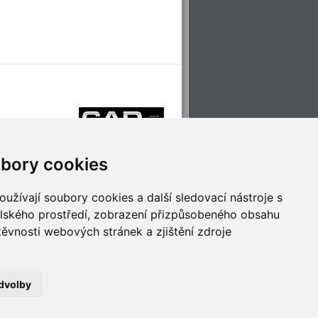
bory cookies
užívají soubory cookies a další sledovací nástroje s
elského prostředí, zobrazení přizpůsobeného obsahu
těvnosti webových stránek a zjištění zdroje
říjemné cestování
Technologie pro
ěstskou dopravou
inovaci
dvolby
no
- Webservis © 2023. Všechna práva vyhrazena.