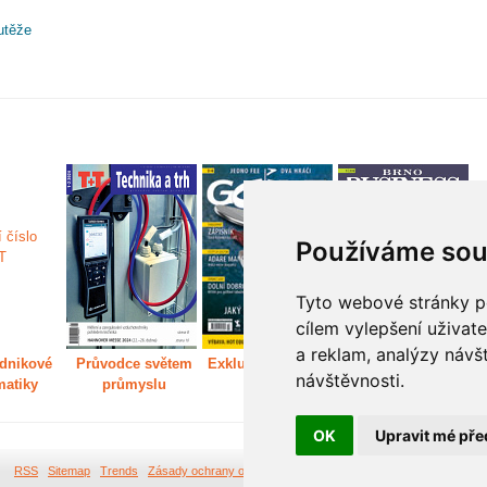
utěže
Používáme sou
Tyto webové stránky po
cílem vylepšení uživat
a reklam, analýzy návš
dnikové
Průvodce světem
Exkluzivně světem
Děláme Brno větší
P
návštěvnosti.
matiky
průmyslu
golfu
m
OK
Upravit mé pře
RSS
Sitemap
Trends
Zásady ochrany osobních údajů
Tvorba webových stránek Br