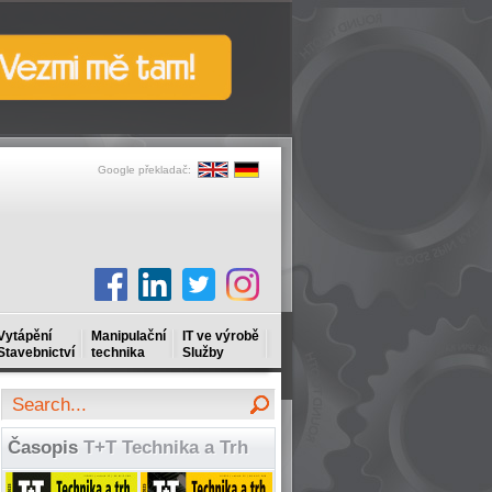
Google překladač:
Vytápění
Manipulační
IT ve výrobě
Stavebnictví
technika
Služby
Časopis
T+T Technika a Trh