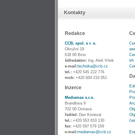
Kontakty
Redakce
Ce
CCB, spol. s r. o.
Cen
Okružní 19
www
638 00 Brno
Cen
šéfredaktor:
Ing. Aleš Vítek
trh
e-mail:
technika@ccb.cz
Cen
tel.:
+420 545 222 776
Da
mob:
+420 604 210 051
Edi
Inzerce
Pro
Mediamax s.r.o.
Pro
Brandlova 9
Ar
702 00 Ostrava
Obj
ředitel:
Dan Koneval
Obj
tel.:
+420 553 810 130
ča
fax:
+420 597 579 159
e-mail:
mediamax@ccb.cz
En