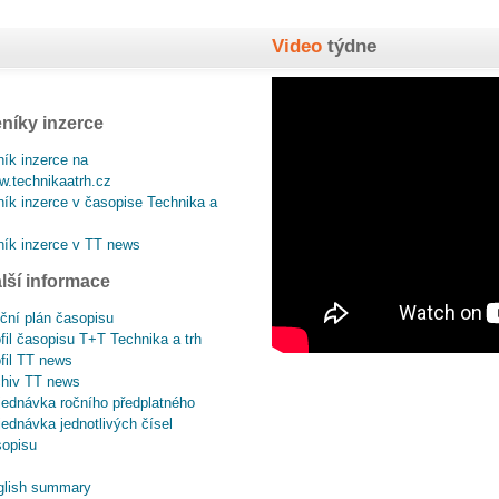
Video
týdne
níky inzerce
ík inzerce na
.technikaatrh.cz
ík inzerce v časopise Technika a
ík inzerce v TT news
lší informace
ční plán časopisu
fil časopisu T+T Technika a trh
fil TT news
chiv TT news
ednávka ročního předplatného
ednávka jednotlivých čísel
sopisu
glish summary