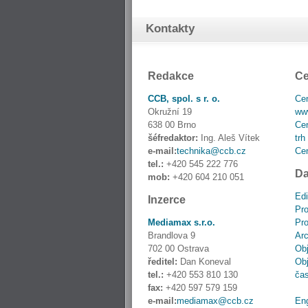
Kontakty
Redakce
Ce
CCB, spol. s r. o.
Cen
Okružní 19
www
638 00 Brno
Cen
šéfredaktor:
Ing. Aleš Vítek
trh
e-mail:
technika@ccb.cz
Cen
tel.:
+420 545 222 776
Da
mob:
+420 604 210 051
Edi
Inzerce
Pro
Mediamax s.r.o.
Pro
Brandlova 9
Ar
702 00 Ostrava
Obj
ředitel:
Dan Koneval
Obj
tel.:
+420 553 810 130
ča
fax:
+420 597 579 159
e-mail:
mediamax@ccb.cz
En