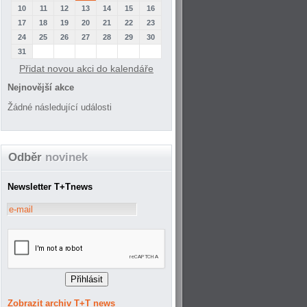
10
11
12
13
14
15
16
17
18
19
20
21
22
23
24
25
26
27
28
29
30
31
Přidat novou akci do kalendáře
Nejnovější akce
Žádné následující události
Odběr
novinek
Newsletter T+Tnews
Zobrazit archiv T+T news