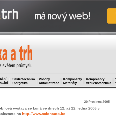
bění
Elektrotechnika
Pohony
Komponenty
Kompresory
ování
Energetika
Automatizace
Materiály
Vzduchotechnika
20 Prosinec 2005
lová výstava se koná ve dnech 12. až 22. ledna 2006 v
 naleznete na
http://www.salonauto.be