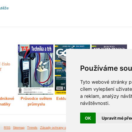
utěže
Používáme sou
Tyto webové stránky po
cílem vylepšení uživat
a reklam, analýzy návš
dnikové
Průvodce světem
Exkluzivně světem
Děláme Brno větší
P
návštěvnosti.
matiky
průmyslu
golfu
m
OK
Upravit mé pře
RSS
Sitemap
Trends
Zásady ochrany osobních údajů
Tvorba webových stránek Br