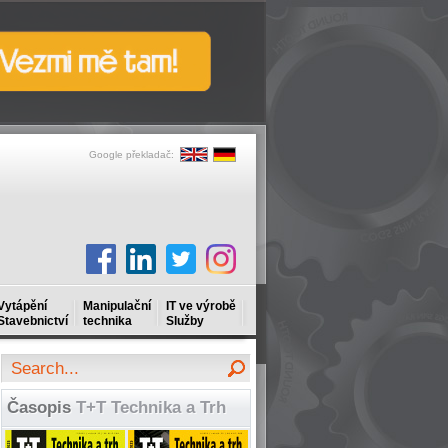
Google překladač:
Vytápění
Manipulační
IT ve výrobě
Stavebnictví
technika
Služby
Časopis
T+T Technika a Trh