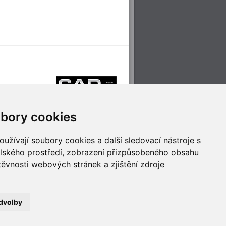
bory cookies
užívají soubory cookies a další sledovací nástroje s
elského prostředí, zobrazení přizpůsobeného obsahu
těvnosti webových stránek a zjištění zdroje
říjemné cestování
Technologie pro
ěstskou dopravou
inovaci
dvolby
no
- Webservis © 2023. Všechna práva vyhrazena.