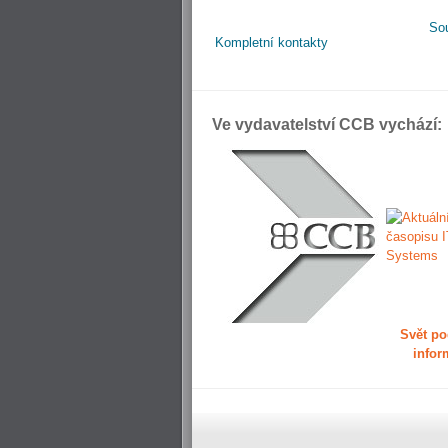
So
Kompletní kontakty
Ve vydavatelství CCB vychází:
Svět po
infor