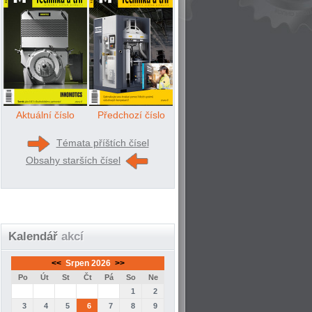
Aktuální číslo
Předchozí číslo
Témata příštích čísel
Obsahy starších čísel
Kalendář
akcí
<<
Srpen 2026
>>
Po
Út
St
Čt
Pá
So
Ne
1
2
3
4
5
6
7
8
9