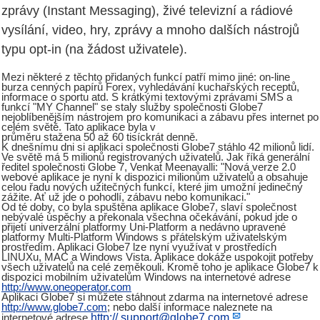
zprávy (Instant Messaging), živé televizní a rádiové
vysílání, video, hry, zprávy a mnoho dalších nástrojů
typu opt-in (na žádost uživatele).
Mezi některé z těchto přidaných funkcí patří mimo jiné: on-line
burza cenných papírů Forex, vyhledávání kuchařských receptů,
informace o sportu atd. S krátkými textovými zprávami SMS a
funkcí "MY Channel" se staly služby společnosti Globe7
nejoblíbenějším nástrojem pro komunikaci a zábavu přes internet po
celém světě. Tato aplikace byla v
průměru stažena 50 až 60 tisíckrát denně.
K dnešnímu dni si aplikaci společnosti Globe7 stáhlo 42 milionů lidí.
Ve světě má 5 milionů registrovaných uživatelů. Jak říká generální
ředitel společnosti Globe 7, Venkat Meenavalli: "Nová verze 2.0
webové aplikace je nyní k dispozici milionům uživatelů a obsahuje
celou řadu nových užitečných funkcí, které jim umožní jedinečný
zážite. Ať už jde o pohodlí, zábavu nebo komunikaci."
Od té doby, co byla spuštěna aplikace Globe7, slaví společnost
nebývalé úspěchy a překonala všechna očekávání, pokud jde o
přijetí univerzální platformy Uni-Platform a nedávno upravené
platformy Multi-Platform Windows s přátelským uživatelským
prostředím. Aplikaci Globe7 lze nyní využívat v prostředích
LINUXu, MAC a Windows Vista. Aplikace dokáže uspokojit potřeby
všech uživatelů na celé zeměkouli. Kromě toho je aplikace Globe7 k
dispozici mobilním uživatelům Windows na internetové adrese
http://www.oneoperator.com
Aplikaci Globe7 si můžete stáhnout zdarma na internetové adrese
http://www.globe7.com
; nebo další informace naleznete na
http://
support@globe7.com
internetové adrese