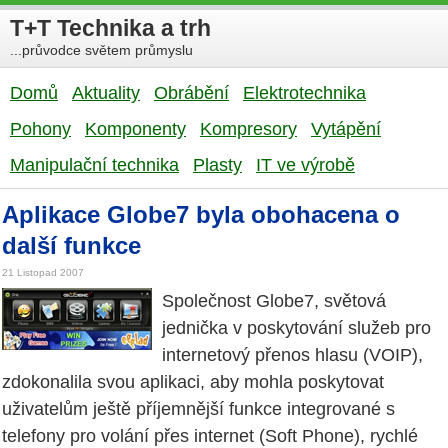
T+T Technika a trh
...průvodce světem průmyslu
Domů
Aktuality
Obrábění
Elektrotechnika
Pohony
Komponenty
Kompresory
Vytápění
Manipulační technika
Plasty
IT ve výrobě
Aplikace Globe7 byla obohacena o
další funkce
21 Listopad 2007
Společnost Globe7, světová
jednička v poskytování služeb pro
internetový přenos hlasu (VOIP),
zdokonalila svou aplikaci, aby mohla poskytovat
uživatelům ještě příjemnější funkce integrované s
telefony pro volání přes internet (Soft Phone), rychlé