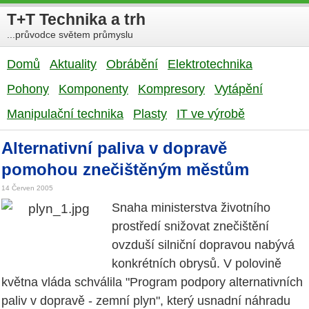
T+T Technika a trh
...průvodce světem průmyslu
Domů
Aktuality
Obrábění
Elektrotechnika
Pohony
Komponenty
Kompresory
Vytápění
Manipulační technika
Plasty
IT ve výrobě
Alternativní paliva v dopravě
pomohou znečištěným městům
14 Červen 2005
Snaha ministerstva životního
prostředí snižovat znečištění
ovzduší silniční dopravou nabývá
konkrétních obrysů. V polovině
května vláda schválila "Program podpory alternativních
paliv v dopravě - zemní plyn", který usnadní náhradu