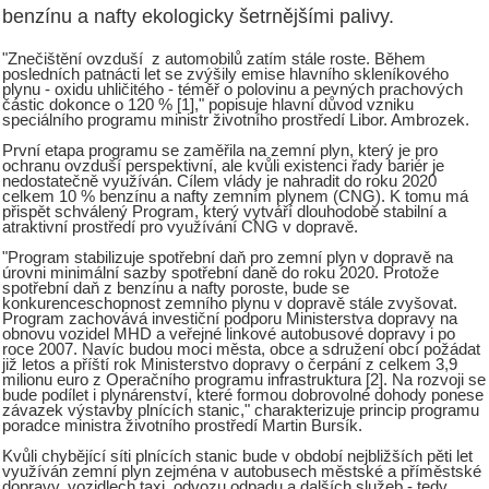
benzínu a nafty ekologicky šetrnějšími palivy.
"Znečištění ovzduší z automobilů zatím stále roste. Během
posledních patnácti let se zvýšily emise hlavního skleníkového
plynu - oxidu uhličitého - téměř o polovinu a pevných prachových
částic dokonce o 120 % [1]," popisuje hlavní důvod vzniku
speciálního programu ministr životního prostředí Libor. Ambrozek.
První etapa programu se zaměřila na zemní plyn, který je pro
ochranu ovzduší perspektivní, ale kvůli existenci řady bariér je
nedostatečně využíván. Cílem vlády je nahradit do roku 2020
celkem 10 % benzínu a nafty zemním plynem (CNG). K tomu má
přispět schválený Program, který vytváří dlouhodobě stabilní a
atraktivní prostředí pro využívání CNG v dopravě.
"Program stabilizuje spotřební daň pro zemní plyn v dopravě na
úrovni minimální sazby spotřební daně do roku 2020. Protože
spotřební daň z benzínu a nafty poroste, bude se
konkurenceschopnost zemního plynu v dopravě stále zvyšovat.
Program zachovává investiční podporu Ministerstva dopravy na
obnovu vozidel MHD a veřejné linkové autobusové dopravy i po
roce 2007. Navíc budou moci města, obce a sdružení obcí požádat
již letos a příští rok Ministerstvo dopravy o čerpání z celkem 3,9
milionu euro z Operačního programu infrastruktura [2]. Na rozvoji se
bude podílet i plynárenství, které formou dobrovolné dohody ponese
závazek výstavby plnících stanic," charakterizuje princip programu
poradce ministra životního prostředí Martin Bursík.
Kvůli chybějící síti plnících stanic bude v období nejbližších pěti let
využíván zemní plyn zejména v autobusech městské a příměstské
dopravy, vozidlech taxi, odvozu odpadu a dalších služeb - tedy