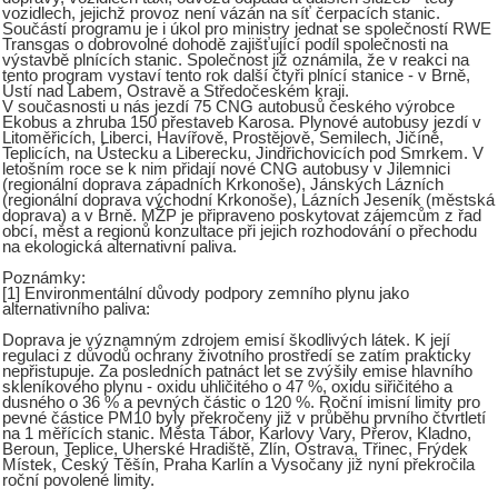
vozidlech, jejichž provoz není vázán na síť čerpacích stanic.
Součástí programu je i úkol pro ministry jednat se společností RWE
Transgas o dobrovolné dohodě zajišťující podíl společnosti na
výstavbě plnících stanic. Společnost již oznámila, že v reakci na
tento program vystaví tento rok další čtyři plnící stanice - v Brně,
Ústí nad Labem, Ostravě a Středočeském kraji.
V současnosti u nás jezdí 75 CNG autobusů českého výrobce
Ekobus a zhruba 150 přestaveb Karosa. Plynové autobusy jezdí v
Litoměřicích, Liberci, Havířově, Prostějově, Semilech, Jičíně,
Teplicích, na Ústecku a Liberecku, Jindřichovicích pod Smrkem. V
letošním roce se k nim přidají nové CNG autobusy v Jilemnici
(regionální doprava západních Krkonoše), Jánských Lázních
(regionální doprava východní Krkonoše), Lázních Jeseník (městská
doprava) a v Brně. MŽP je připraveno poskytovat zájemcům z řad
obcí, měst a regionů konzultace při jejich rozhodování o přechodu
na ekologická alternativní paliva.
Poznámky:
[1] Environmentální důvody podpory zemního plynu jako
alternativního paliva:
Doprava je významným zdrojem emisí škodlivých látek. K její
regulaci z důvodů ochrany životního prostředí se zatím prakticky
nepřistupuje. Za posledních patnáct let se zvýšily emise hlavního
skleníkového plynu - oxidu uhličitého o 47 %, oxidu siřičitého a
dusného o 36 % a pevných částic o 120 %. Roční imisní limity pro
pevné částice PM10 byly překročeny již v průběhu prvního čtvrtletí
na 1 měřících stanic. Města Tábor, Karlovy Vary, Přerov, Kladno,
Beroun, Teplice, Uherské Hradiště, Zlín, Ostrava, Třinec, Frýdek
Místek, Český Těšín, Praha Karlín a Vysočany již nyní překročila
roční povolené limity.