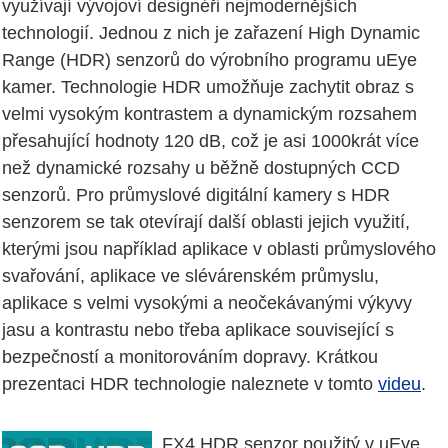
využívají vývojoví designéři nejmodernějších
technologií. Jednou z nich je zařazení High Dynamic
Range (HDR) senzorů do výrobního programu uEye
kamer. Technologie HDR umožňuje zachytit obraz s
velmi vysokým kontrastem a dynamickým rozsahem
přesahující hodnoty 120 dB, což je asi 1000krát více
než dynamické rozsahy u běžně dostupných CCD
senzorů. Pro průmyslové digitální kamery s HDR
senzorem se tak otevírají další oblasti jejich využití,
kterými jsou například aplikace v oblasti průmyslového
svařování, aplikace ve slévárenském průmyslu,
aplikace s velmi vysokými a neočekávanými výkyvy
jasu a kontrastu nebo třeba aplikace související s
bezpečností a monitorováním dopravy. Krátkou
prezentaci HDR technologie naleznete v tomto
videu
.
FX4 HDR senzor použitý v uEye