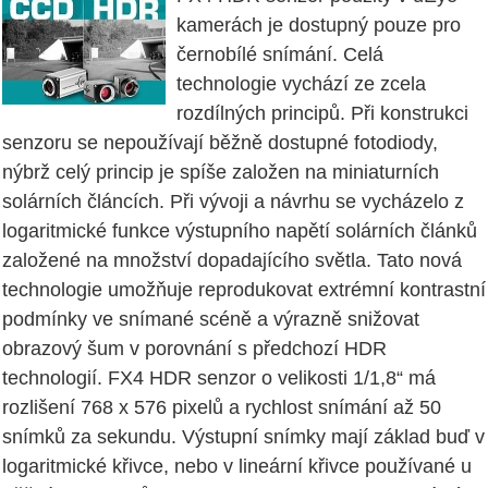
kamerách je dostupný pouze pro
černobílé snímání. Celá
technologie vychází ze zcela
rozdílných principů. Při konstrukci
senzoru se nepoužívají běžně dostupné fotodiody,
nýbrž celý princip je spíše založen na miniaturních
solárních článcích. Při vývoji a návrhu se vycházelo z
logaritmické funkce výstupního napětí solárních článků
založené na množství dopadajícího světla. Tato nová
technologie umožňuje reprodukovat extrémní kontrastní
podmínky ve snímané scéně a výrazně snižovat
obrazový šum v porovnání s předchozí HDR
technologií. FX4 HDR senzor o velikosti 1/1,8“ má
rozlišení 768 x 576 pixelů a rychlost snímání až 50
snímků za sekundu. Výstupní snímky mají základ buď v
logaritmické křivce, nebo v lineární křivce používané u