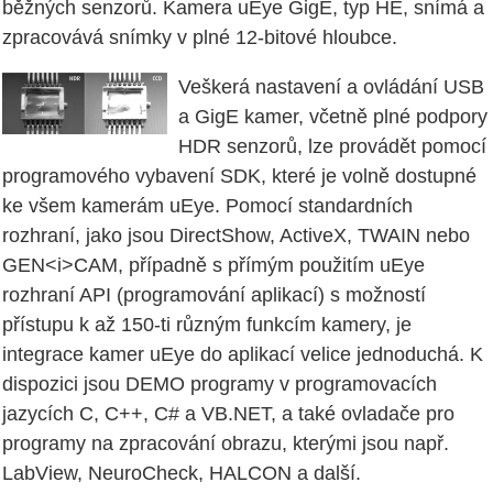
běžných senzorů. Kamera uEye GigE, typ HE, snímá a
zpracovává snímky v plné 12-bitové hloubce.
Veškerá nastavení a ovládání USB
a GigE kamer, včetně plné podpory
HDR senzorů, lze provádět pomocí
programového vybavení SDK, které je volně dostupné
ke všem kamerám uEye. Pomocí standardních
rozhraní, jako jsou DirectShow, ActiveX, TWAIN nebo
GEN<i>CAM, případně s přímým použitím uEye
rozhraní API (programování aplikací) s možností
přístupu k až 150-ti různým funkcím kamery, je
integrace kamer uEye do aplikací velice jednoduchá. K
dispozici jsou DEMO programy v programovacích
jazycích C, C++, C# a VB.NET, a také ovladače pro
programy na zpracování obrazu, kterými jsou např.
LabView, NeuroCheck, HALCON a další.