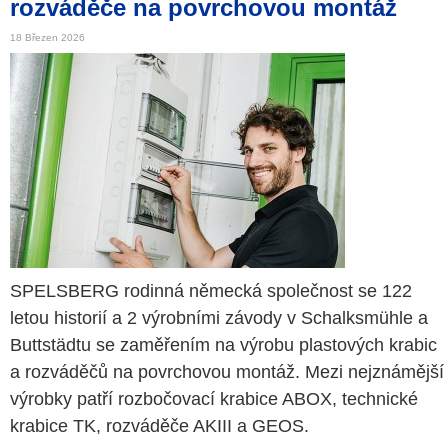
rozváděče na povrchovou montáž
18 Březen 2026
SPELSBERG rodinná německá společnost se 122
letou historií a 2 výrobními závody v Schalksmühle a
Buttstädtu se zaměřením na výrobu plastových krabic
a rozváděčů na povrchovou montáž. Mezi nejznámější
výrobky patří rozbočovací krabice ABOX, technické
krabice TK, rozváděče AKIII a GEOS.