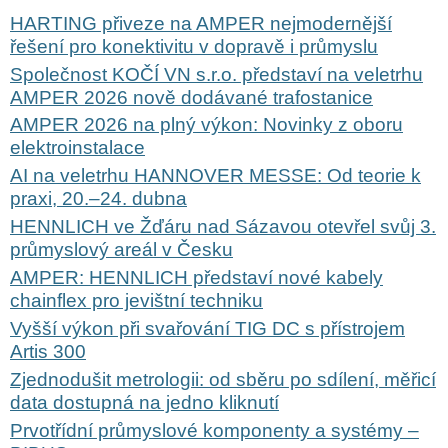
HARTING přiveze na AMPER nejmodernější
řešení pro konektivitu v dopravě i průmyslu
Společnost KOČÍ VN s.r.o. představí na veletrhu
AMPER 2026 nově dodávané trafostanice
AMPER 2026 na plný výkon: Novinky z oboru
elektroinstalace
AI na veletrhu HANNOVER MESSE: Od teorie k
praxi, 20.–24. dubna
HENNLICH ve Žďáru nad Sázavou otevřel svůj 3.
průmyslový areál v Česku
AMPER: HENNLICH představí nové kabely
chainflex pro jevištní techniku
Vyšší výkon při svařování TIG DC s přístrojem
Artis 300
Zjednodušit metrologii: od sběru po sdílení, měřicí
data dostupná na jedno kliknutí
Prvotřídní průmyslové komponenty a systémy –