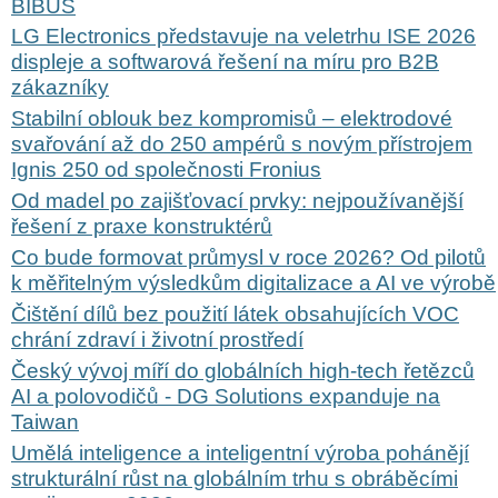
BIBUS
LG Electronics představuje na veletrhu ISE 2026
displeje a softwarová řešení na míru pro B2B
zákazníky
Stabilní oblouk bez kompromisů – elektrodové
svařování až do 250 ampérů s novým přístrojem
Ignis 250 od společnosti Fronius
Od madel po zajišťovací prvky: nejpoužívanější
řešení z praxe konstruktérů
Co bude formovat průmysl v roce 2026? Od pilotů
k měřitelným výsledkům digitalizace a AI ve výrobě
Čištění dílů bez použití látek obsahujících VOC
chrání zdraví i životní prostředí
Český vývoj míří do globálních high-tech řetězců
AI a polovodičů - DG Solutions expanduje na
Taiwan
Umělá inteligence a inteligentní výroba pohánějí
strukturální růst na globálním trhu s obráběcími