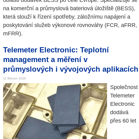
oblasti dodávek BESS po celé Evropě. Specializuje se
na komerční a průmyslová bateriová úložiště (BESS),
která slouží k řízení spotřeby, záložnímu napájení a
poskytování služeb výkonové rovnováhy (FCR, aFRR,
mFRR).
Telemeter Electronic: Teplotní
management a měření v
průmyslových i vývojových aplikacích
11 Březen 2026
Společnost
Telemeter
Electronic
dodává
přes 60 let