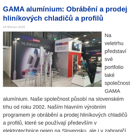
GAMA alumínium: Obrábění a prodej
hliníkových chladičů a profilů
18 Březen 2026
Na
veletrhu
představí
své
portfolio
také
společnost
GAMA
alumínium. Naše společnost působí na slovenském
trhu od roku 2002. Naším hlavním výrobním
programem je obrábění a prodej hliníkových chladičů
a profilů, které se používají především v
elektrotechnice nejen na Slovensku, ale i v zahraničí.