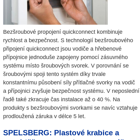
Bezšroubové propojení quickconnect kombinuje
rychlost a bezpečnost. S technologií bezšroubového
připojení quickconnect jsou vodiče a hřebenové
přípojnice jednoduše zapojeny pomocí zásuvného
systému místo šroubových svorek. V porovnání se
šroubovými spoji tento systém díky trvale
konstantnímu působení síly přítlačné svorky na vodič
a přípojnici zvyšuje bezpečnost systému. V neposlední
řadě také zkracuje čas instalace až o 40 %. Na
produkty s bezšroubovými svorkami se navíc vztahuje
prodloužená záruka v délce 5 let.
SPELSBERG: Plastové krabice a