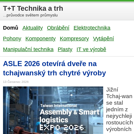
T+T Technika a trh
...průvodce světem průmyslu
Domů
Aktuality
Obrábění
Elektrotechnika
Pohony
Komponenty
Kompresory
Vytápění
Manipulační technika
Plasty
IT ve výrobě
ASLE 2026 otevírá dveře na
tchajwanský trh chytré výroby
13 Červenec 2026
Jižní
Tchaj-wan
se stal
jedním z
nejrychleji
rostoucích
výrobních