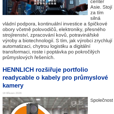
center
Asie. Stojí
za tím
silná
vládní podpora, kontinuální investice a špičkové
obory včetně polovodičů, elektroniky, přesného
strojírenství, zpracování kovů, potravinářské
výroby a biotechnologií. S tím, jak výrobci zrychlují
automatizaci, chytrou logistiku a digitální
transformaci, roste i poptávka po pokročilých
průmyslových řešeních.
HENNLICH rozšiřuje portfolio
readycable o kabely pro průmyslové
kamery
18 Březen 2026
Společnost