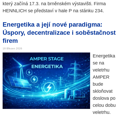
který začíná 17.3. na brněnském výstavišti. Firma
HENNLICH se představí v hale P na stánku 234.
Energetika a její nové paradigma:
Úspory, decentralizace i soběstačnost
firem
18 Březen 2026
Energetika
se na
veletrhu
AMPER
bude
skloňovat
doslova po
celou dobu
veletrhu.