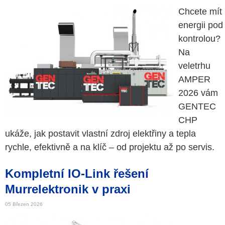
Chcete mít
energii pod
kontrolou?
Na
veletrhu
AMPER
2026 vám
GENTEC
CHP
ukáže, jak postavit vlastní zdroj elektřiny a tepla
rychle, efektivně a na klíč – od projektu až po servis.
Kompletní IO-Link řešení
Murrelektronik v praxi
05 Březen 2026