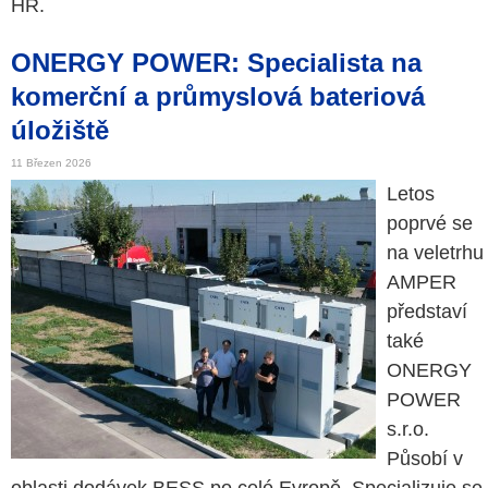
HR.
ONERGY POWER: Specialista na
komerční a průmyslová bateriová
úložiště
11 Březen 2026
Letos
poprvé se
na veletrhu
AMPER
představí
také
ONERGY
POWER
s.r.o.
Působí v