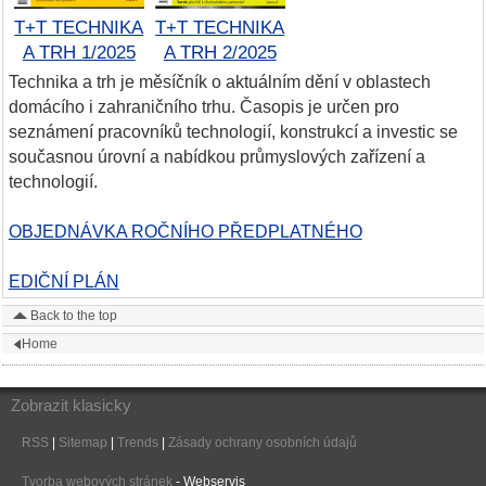
T+T TECHNIKA
T+T TECHNIKA
A TRH 1/2025
A TRH 2/2025
Technika a trh je měsíčník o aktuálním dění v oblastech
domácího i zahraničního trhu. Časopis je určen pro
seznámení pracovníků technologií, konstrukcí a investic se
současnou úrovní a nabídkou průmyslových zařízení a
technologií.
OBJEDNÁVKA ROČNÍHO PŘEDPLATNÉHO
EDIČNÍ PLÁN
Back to the top
Home
Zobrazit klasicky
RSS
|
Sitemap
|
Trends
|
Zásady ochrany osobních údajů
Tvorba webových stránek
- Webservis